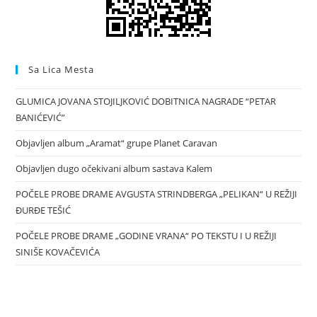
Sa Lica Mesta
GLUMICA JOVANA STOJILJKOVIĆ DOBITNICA NAGRADE “PETAR
BANIĆEVIĆ”
Objavljen album „Aramat“ grupe Planet Caravan
Objavljen dugo očekivani album sastava Kalem
POČELE PROBE DRAME AVGUSTA STRINDBERGA „PELIKAN“ U REŽIJI
ĐURĐE TEŠIĆ
POČELE PROBE DRAME „GODINE VRANA“ PO TEKSTU I U REŽIJI
SINIŠE KOVAČEVIĆA