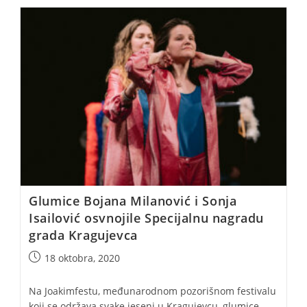
Glumice Bojana Milanović i Sonja
Isailović osvnojile Specijalnu nagradu
grada Kragujevca
Post
18 oktobra, 2020
published:
Na Joakimfestu, međunarodnom pozorišnom festivalu
koji se održava svake jeseni u Kragujevcu, glumice