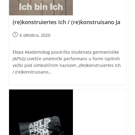
(re)konstruiertes Ich / (re)konstruisano Ja
Post
6 oktobra, 2020
published:
Ekipa Akademskog pozorišta studenata germanistike
(APSG) izvešće umetnički performans u formi ispitnih
vežbi pod simboličnim nazivom „(Re)konstruiertes Ich
/ (re)konstruisano…