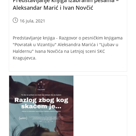
Predstavljanje knjiga izabranih pesama –
Aleksandar Marić i Ivan Novčić
Post
16 jula, 2021
published:
Predstavljanje knjiga - Razgovor o pesničkim knjigama
"Povratak u Vizantiju" Aleksandra Marića i "Ljubav u
Haldernu" Ivana Novčića na Letnjoj sceni SKC
Kragujevca.