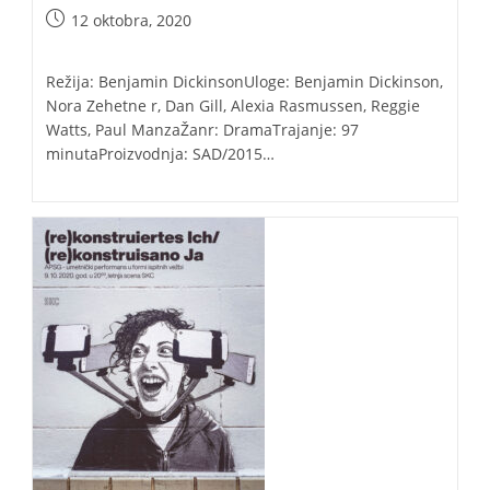
Post
12 oktobra, 2020
published:
Režija: Benjamin DickinsonUloge: Benjamin Dickinson,
Nora Zehetne r, Dan Gill, Alexia Rasmussen, Reggie
Watts, Paul ManzaŽanr: DramaTrajanje: 97
minutaProizvodnja: SAD/2015…