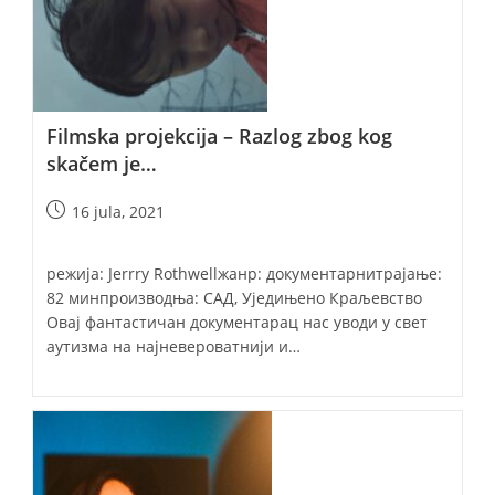
Filmska projekcija – Razlog zbog kog
skačem je…
Post
16 jula, 2021
published:
режија: Jerrry Rothwellжанр: документарнитрајање:
82 минпроизводња: САД, Уједињено Краљевство
Овај фантастичан документарац нас уводи у свет
аутизма на најневероватнији и…