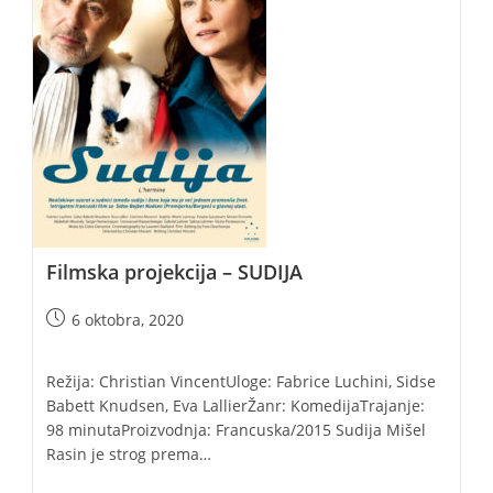
Filmska projekcija – SUDIJA
Post
6 oktobra, 2020
published:
Režija: Christian VincentUloge: Fabrice Luchini, Sidse
Babett Knudsen, Eva LallierŽanr: KomedijaTrajanje:
98 minutaProizvodnja: Francuska/2015 Sudija Mišel
Rasin je strog prema…