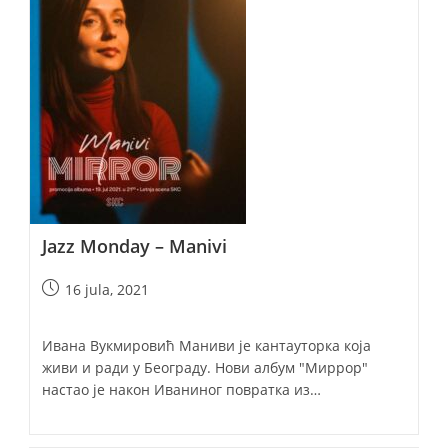
Jazz Monday – Manivi
Post
16 jula, 2021
published:
Ивана Вукмировић Маниви је кантауторка која
живи и ради у Београду. Нови албум "Миррор"
настао је након Иваниног повратка из…