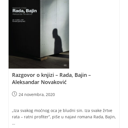
Razgovor o knjizi – Rada, Bajin –
Aleksandar Novaković
Post
24 novembra, 2020
published:
„Iza svakog moćnog oca je bludni sin. Iza svake žrtve
rata – ratni profiter”, piše u najavi romana Rada, Bajin,
…