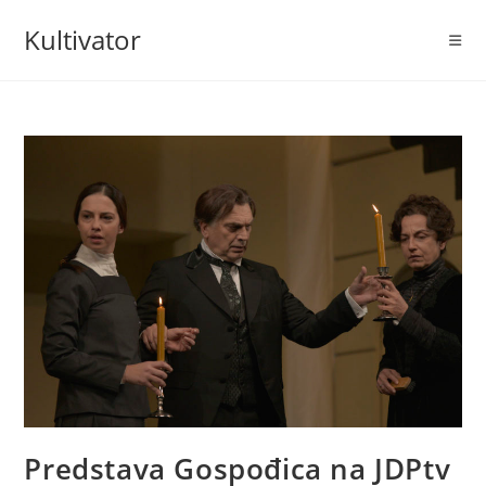
Skip
Kultivator
to
content
Predstava Gospođica na JDPtv