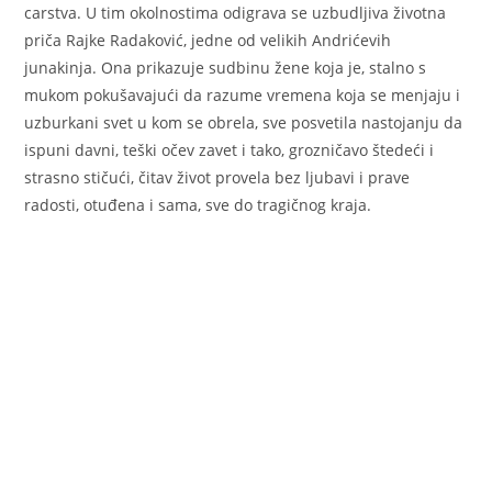
carstva. U tim okolnostima odigrava se uzbudljiva životna
priča Rajke Radaković, jedne od velikih Andrićevih
junakinja. Ona prikazuje sudbinu žene koja je, stalno s
mukom pokušavajući da razume vremena koja se menjaju i
uzburkani svet u kom se obrela, sve posvetila nastojanju da
ispuni davni, teški očev zavet i tako, grozničavo štedeći i
strasno stičući, čitav život provela bez ljubavi i prave
radosti, otuđena i sama, sve do tragičnog kraja.