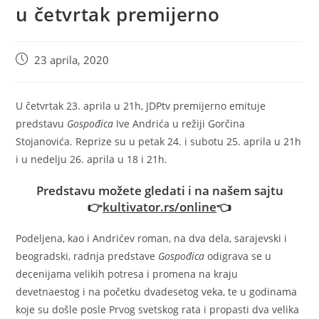
u četvrtak premijerno
Post
23 aprila, 2020
published:
U četvrtak 23. aprila u 21h, JDPtv premijerno emituje
predstavu
Gospođica
Ive Andrića u režiji Gorčina
Stojanovića. Reprize su u petak 24. i subotu 25. aprila u 21h
i u nedelju 26. aprila u 18 i 21h.
Predstavu možete gledati i na našem sajtu
👉
kultivator.rs/online
👈
Podeljena, kao i Andrićev roman, na dva dela, sarajevski i
beogradski, radnja predstave
Gospođica
odigrava se u
decenijama velikih potresa i promena na kraju
devetnaestog i na početku dvadesetog veka, te u godinama
koje su došle posle Prvog svetskog rata i propasti dva velika