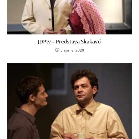
JDPtv – Predstava Skakavci
8 aprila, 2020