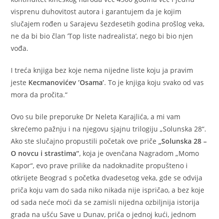
visprenu duhovitost autora i garantujem da je kojim
slučajem rođen u Sarajevu šezdesetih godina prošlog veka,
ne da bi bio član ’Top liste nadrealista’, nego bi bio njen
vođa.
I treća knjiga bez koje nema nijedne liste koju ja pravim
jeste
Kecmanovićev ’Osama’
. To je knjiga koju svako od vas
mora da pročita.“
Ovo su bile preporuke Dr Neleta Karajlića, a mi vam
skrećemo pažnju i na njegovu sjajnu trilogiju „Solunska 28“.
Ako ste slučajno propustili početak ove priče
„Solunska 28 –
O novcu i strastima“
, koja je ovenčana Nagradom „Momo
Kapor“, evo prave prilike da nadoknadite propušteno i
otkrijete Beograd s početka dvadesetog veka, gde se odvija
priča koju vam do sada niko nikada nije ispričao, a bez koje
od sada neće moći da se zamisli nijedna ozbiljnija istorija
grada na ušću Save u Dunav, priča o jednoj kući, jednom