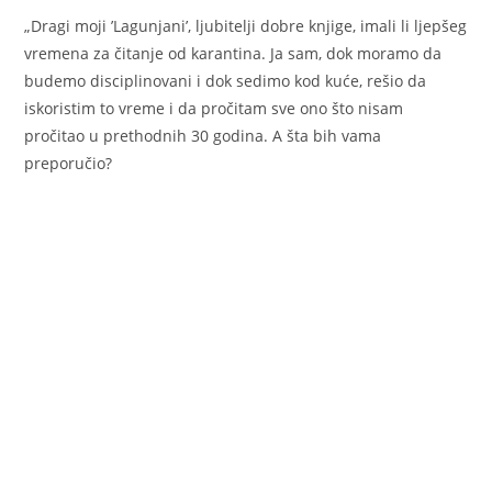
„Dragi moji ’Lagunjani’, ljubitelji dobre knjige, imali li ljepšeg
vremena za čitanje od karantina. Ja sam, dok moramo da
budemo disciplinovani i dok sedimo kod kuće, rešio da
iskoristim to vreme i da pročitam sve ono što nisam
pročitao u prethodnih 30 godina. A šta bih vama
preporučio?