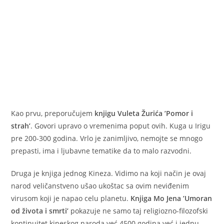
Kao prvu, preporučujem
knjigu Vuleta Žurića ’Pomor i
strah’
. Govori upravo o vremenima poput ovih. Kuga u Irigu
pre 200-300 godina. Vrlo je zanimljivo, nemojte se mnogo
prepasti, ima i ljubavne tematike da to malo razvodni.
Druga je knjiga jednog Kineza. Vidimo na koji način je ovaj
narod veličanstveno ušao ukoštac sa ovim neviđenim
virusom koji je napao celu planetu.
Knjiga Mo Jena ’Umoran
od života i smrti’
pokazuje ne samo taj religiozno-filozofski
kontinuitet kineskog naroda već 4500 godina već i jednu