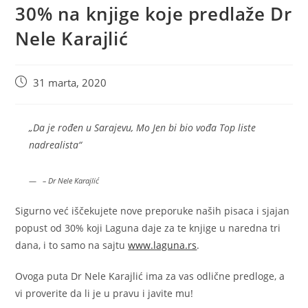
30% na knjige koje predlaže Dr
Nele Karajlić
Post
31 marta, 2020
published:
„Da je rođen u Sarajevu, Mo Jen bi bio vođa Top liste
nadrealista“
– Dr Nele Karajlić
Sigurno već iščekujete nove preporuke naših pisaca i sjajan
popust od 30% koji Laguna daje za te knjige u naredna tri
dana, i to samo na sajtu
www.laguna.rs
.
Ovoga puta Dr Nele Karajlić ima za vas odlične predloge, a
vi proverite da li je u pravu i javite mu!