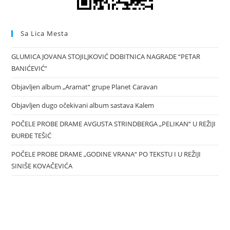
Sa Lica Mesta
GLUMICA JOVANA STOJILJKOVIĆ DOBITNICA NAGRADE “PETAR
BANIĆEVIĆ”
Objavljen album „Aramat“ grupe Planet Caravan
Objavljen dugo očekivani album sastava Kalem
POČELE PROBE DRAME AVGUSTA STRINDBERGA „PELIKAN“ U REŽIJI
ĐURĐE TEŠIĆ
POČELE PROBE DRAME „GODINE VRANA“ PO TEKSTU I U REŽIJI
SINIŠE KOVAČEVIĆA