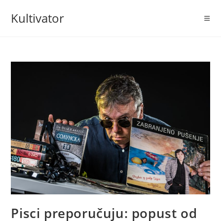
Skip
Kultivator
to
content
Pisci preporučuju: popust od