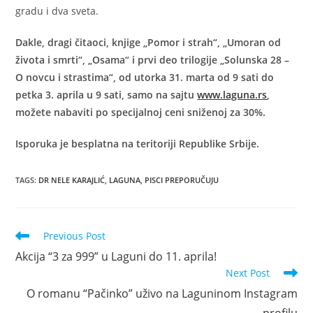
gradu i dva sveta.
Dakle, dragi čitaoci, knjige „Pomor i strah“, „Umoran od
života i smrti“, „Osama“ i prvi deo trilogije „Solunska 28 –
O novcu i strastima“, od utorka 31. marta od 9 sati do
petka 3. aprila u 9 sati, samo na sajtu
www.laguna.rs
,
možete nabaviti po specijalnoj ceni sniženoj za 30%.
Isporuka je besplatna na teritoriji Republike Srbije.
TAGS:
DR NELE KARAJLIĆ
,
LAGUNA
,
PISCI PREPORUČUJU
Read
Previous Post
more
Akcija “3 za 999” u Laguni do 11. aprila!
articles
Next Post
O romanu “Pačinko” uživo na Laguninom Instagram
profilu