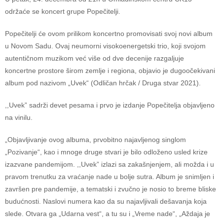
održaće se koncert grupe Popečitelji.
Popečitelji će ovom prilikom koncertno promovisati svoj novi album
u Novom Sadu. Ovaj neumorni visokoenergetski trio, koji svojom
autentičnom muzikom već više od dve decenije razgaljuje
koncertne prostore širom zemlje i regiona, objavio je dugoočekivani
album pod nazivom „Uvek“ (Odličan hrčak / Druga stvar 2021).
,,Uvek” sadrži devet pesama i prvo je izdanje Popečitelja objavljeno
na vinilu.
„Objavljivanje ovog albuma, prvobitno najavljenog singlom
„Pozivanje“, kao i mnoge druge stvari je bilo odloženo usled krize
izazvane pandemijom. ,,Uvek” izlazi sa zakašnjenjem, ali možda i u
pravom trenutku za vraćanje nade u bolje sutra. Album je snimljen i
završen pre pandemije, a tematski i zvučno je nosio to breme bliske
budućnosti. Naslovi numera kao da su najavljivali dešavanja koja
slede. Otvara ga „Udarna vest“, a tu su i „Vreme nade“, „Aždaja je