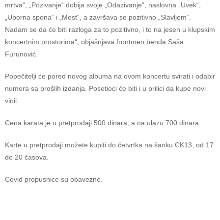
mrtva“, „Pozivanje“ dobija svoje „Odazivanje“, naslovna „Uvek“,
„Uporna spona“ i „Most“, a završava se pozitivno „Slavljem“.
Nadam se da će biti razloga za to pozitivno, i to na jesen u klupskim
koncertnim prostorima“, objašnjava frontmen benda Saša
Furunović.
Popečitelji će pored novog albuma na ovom koncertu svirati i odabir
numera sa prošlih izdanja. Posetioci će biti i u prilici da kupe novi
vinil.
Cena karata je u pretprodaji 500 dinara, a na ulazu 700 dinara.
Karte u pretprodaji možete kupiti do četvrtka na šanku CK13, od 17
do 20 časova.
Covid propusnice su obavezne.