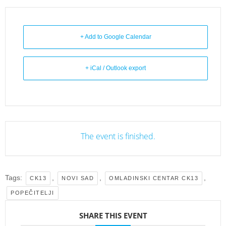
+ Add to Google Calendar
+ iCal / Outlook export
The event is finished.
Tags:
,
,
,
CK13
NOVI SAD
OMLADINSKI CENTAR CK13
POPEČITELJI
SHARE THIS EVENT