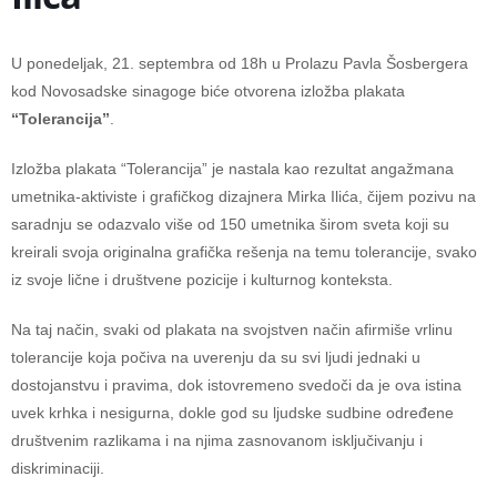
U ponedeljak, 21. septembra od 18h u Prolazu Pavla Šosbergera
kod Novosadske sinagoge biće otvorena izložba plakata
“Tolerancija”
.
Izložba plakata “Tolerancija” je nastala kao rezultat angažmana
umetnika-aktiviste i grafičkog dizajnera Mirka Ilića, čijem pozivu na
saradnju se odazvalo više od 150 umetnika širom sveta koji su
kreirali svoja originalna grafička rešenja na temu tolerancije, svako
iz svoje lične i društvene pozicije i kulturnog konteksta.
Na taj način, svaki od plakata na svojstven način afirmiše vrlinu
tolerancije koja počiva na uverenju da su svi ljudi jednaki u
dostojanstvu i pravima, dok istovremeno svedoči da je ova istina
uvek krhka i nesigurna, dokle god su ljudske sudbine određene
društvenim razlikama i na njima zasnovanom isključivanju i
diskriminaciji.