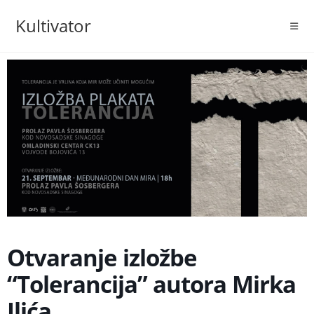
Skip
Kultivator
to
content
Otvaranje izložbe
“Tolerancija” autora Mirka
Ilića