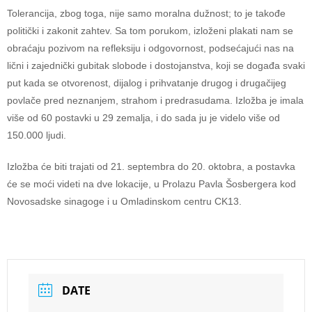
Tolerancija, zbog toga, nije samo moralna dužnost; to je takođe
politički i zakonit zahtev. Sa tom porukom, izloženi plakati nam se
obraćaju pozivom na refleksiju i odgovornost, podsećajući nas na
lični i zajednički gubitak slobode i dostojanstva, koji se događa svaki
put kada se otvorenost, dijalog i prihvatanje drugog i drugačijeg
povlače pred neznanjem, strahom i predrasudama. Izložba je imala
više od 60 postavki u 29 zemalja, i do sada ju je videlo više od
150.000 ljudi.
Izložba će biti trajati od 21. septembra do 20. oktobra, a postavka
će se moći videti na dve lokacije, u Prolazu Pavla Šosbergera kod
Novosadske sinagoge i u Omladinskom centru CK13.
DATE