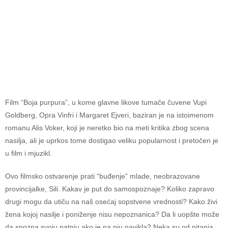
Film “Boja purpura”, u kome glavne likove tumače čuvene Vupi
Goldberg, Opra Vinfri i Margaret Ejveri, baziran je na istoimenom
romanu Alis Voker, koji je neretko bio na meti kritika zbog scena
nasilja, ali je uprkos tome dostigao veliku popularnost i pretočen je
u film i mjuzikl.
Ovo filmsko ostvarenje prati “buđenje” mlade, neobrazovane
provincijalke, Sili. Kakav je put do samospoznaje? Koliko zapravo
drugi mogu da utiču na naš osećaj sopstvene vrednosti? Kako živi
žena kojoj nasilje i poniženje nisu nepoznanica? Da li uopšte može
da spozna svoju patnju ako je na nju navikla? Neka su od pitanja