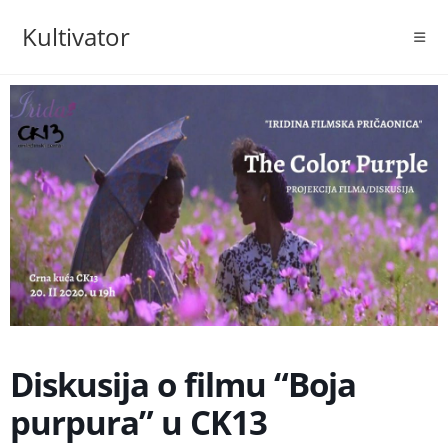
Skip
Kultivator
to
content
Diskusija o filmu “Boja
purpura” u CK13