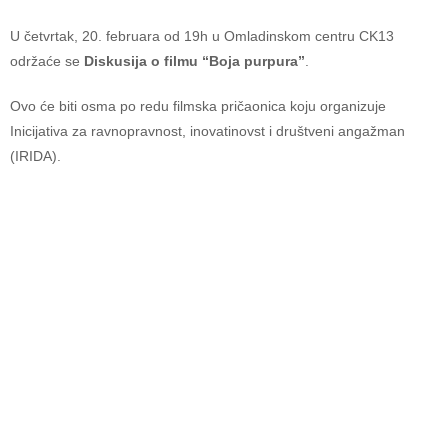
U četvrtak, 20. februara od 19h u Omladinskom centru CK13
održaće se
Diskusija o filmu “Boja purpura”
.
Ovo će biti osma po redu filmska pričaonica koju organizuje
Inicijativa za ravnopravnost, inovatinovst i društveni angažman
(IRIDA).